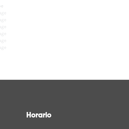
pe
age
age
age
age
age
age
Horario