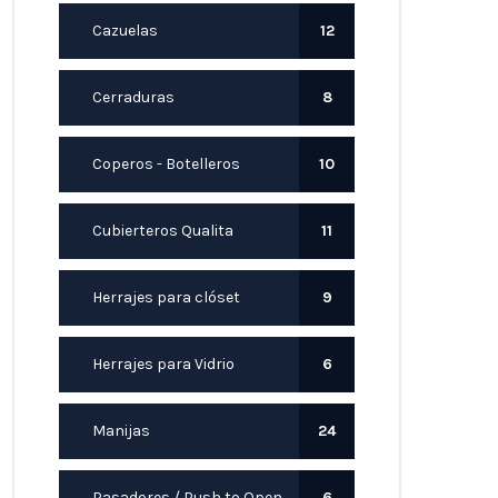
Cazuelas
12
Cerraduras
8
Coperos - Botelleros
10
Cubierteros Qualita
11
Herrajes para clóset
9
Herrajes para Vidrio
6
Manijas
24
Pasadores / Push to Open
6