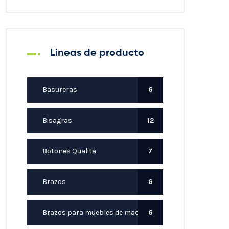
Lineas de producto
Basureras
6
Bisagras
12
Botones Qualita
7
Brazos
6
Brazos para muebles de madera
6