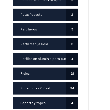
Pata/Pedestal
2
Percheros
9
Perfil Manija Gola
3
Perfiles en aluminio para puerta
4
Rieles
21
Rodachinas Clóset
24
Soporte y topes
4