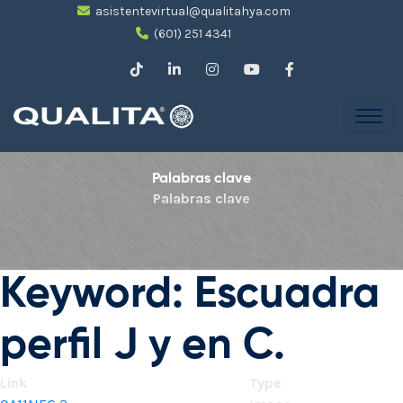
asistentevirtual@qualitahya.com
(601) 251 4341
Palabras clave
Palabras clave
Keyword: Escuadra
perfil J y en C.
Link
Type