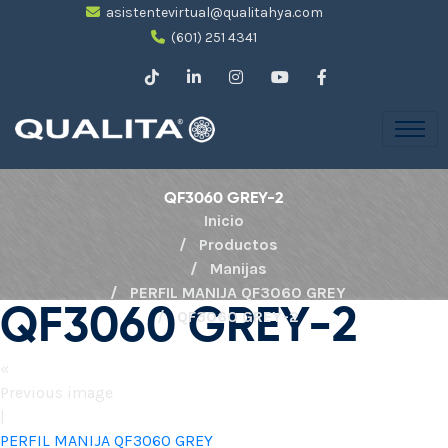
asistentevirtual@qualitahya.com
(601) 251 4341
QF3060 GREY-2
Inicio
Productos
Manijas
PERFIL MANIJA QF3060 GREY
QF3060 GREY-2
QF3060 GREY-2
«
Previous image
|
PERFIL MANIJA QF3060 GREY