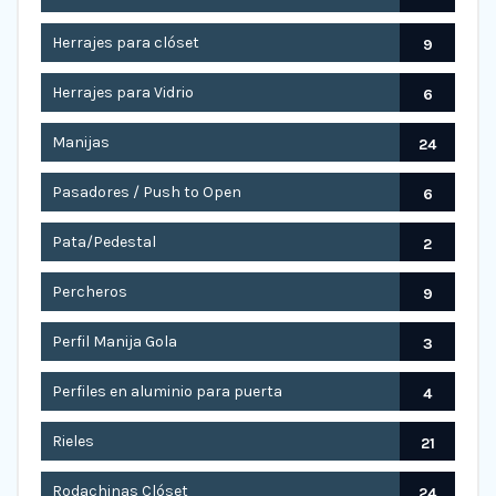
Herrajes para clóset
9
Herrajes para Vidrio
6
Manijas
24
Pasadores / Push to Open
6
Pata/Pedestal
2
Percheros
9
Perfil Manija Gola
3
Perfiles en aluminio para puerta
4
Rieles
21
Rodachinas Clóset
24