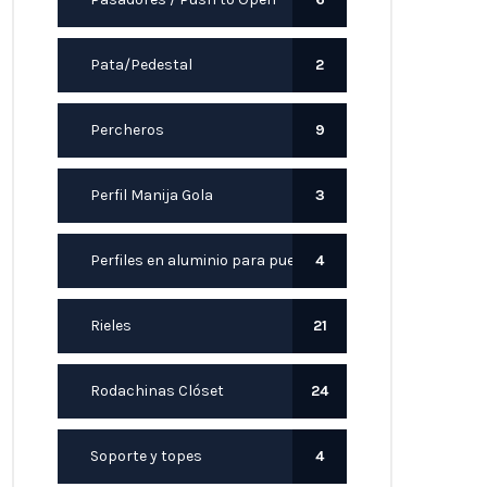
Pata/Pedestal
2
Percheros
9
Perfil Manija Gola
3
Perfiles en aluminio para puerta
4
Rieles
21
Rodachinas Clóset
24
Soporte y topes
4