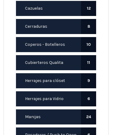
Cazuelas
12
Cerraduras
8
Coperos - Botelleros
10
Cubierteros Qualita
11
Herrajes para clóset
9
Herrajes para Vidrio
6
Manijas
24
Pasadores / Push to Open
6