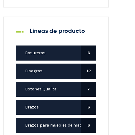
Lineas de producto
Basureras
6
Bisagras
12
Botones Qualita
7
Brazos
6
Brazos para muebles de madera
6